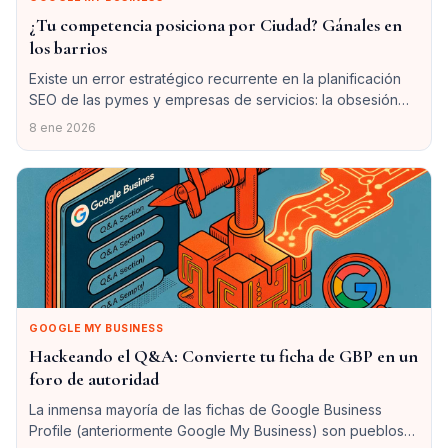
¿Tu competencia posiciona por Ciudad? Gánales en
los barrios
Existe un error estratégico recurrente en la planificación
SEO de las pymes y empresas de servicios: la obsesión
por la “Keyword de la Capital”. Todos quieren ser el
8 ene 2026
número uno en “Reformas en Barcelona” o “Clínica
Estética en Valencia”. El resultado es un océano rojo
sangriento donde el coste por clic es obsceno por caro …
GOOGLE MY BUSINESS
Hackeando el Q&A: Convierte tu ficha de GBP en un
foro de autoridad
La inmensa mayoría de las fichas de Google Business
Profile (anteriormente Google My Business) son pueblos