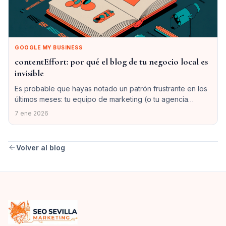
GOOGLE MY BUSINESS
contentEffort: por qué el blog de tu negocio local es
invisible
Es probable que hayas notado un patrón frustrante en los
últimos meses: tu equipo de marketing (o tu agencia
externa) publica artículos religiosamente cada semana,
7 ene 2026
pero las gráficas de Search Console son una línea plana.
El tráfico no llega. La visibilidad es nula. La reacción
habitual es culpar a la “volatilidad del algoritmo” o pensar
Volver al blog
…