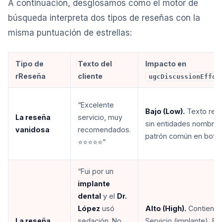
A continuación, desglosamos cómo el motor de
búsqueda interpreta dos tipos de reseñas con la
misma puntuación de estrellas:
Tipo de
Texto del
Impacto en
rReseña
cliente
ugcDiscussionEffor
“Excelente
Bajo (Low).
Texto repe
La reseña
servicio, muy
sin entidades nombrad
vanidosa
recomendados.
patrón común en bots.
⭐⭐⭐⭐⭐”
“Fui por un
implante
dental
y el
Dr.
López
usó
Alto (High).
Contiene:
La reseña
sedación. No
Servicio (implante), En