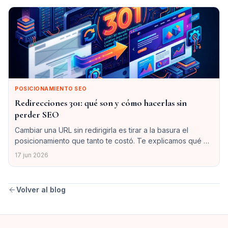
POSICIONAMIENTO SEO
Redirecciones 301: qué son y cómo hacerlas sin
perder SEO
Cambiar una URL sin redirigirla es tirar a la basura el
posicionamiento que tanto te costó. Te explicamos qué es
una redirección 301, cuándo usarla y cómo implementarla
17 jun 2026
sin perder tráfico.
Volver al blog