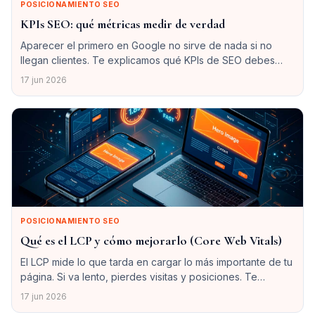
POSICIONAMIENTO SEO
KPIs SEO: qué métricas medir de verdad
Aparecer el primero en Google no sirve de nada si no
llegan clientes. Te explicamos qué KPIs de SEO debes
medir de verdad y cuáles son métricas de vanidad que
17 jun 2026
conviene ignorar.
POSICIONAMIENTO SEO
Qué es el LCP y cómo mejorarlo (Core Web Vitals)
El LCP mide lo que tarda en cargar lo más importante de tu
página. Si va lento, pierdes visitas y posiciones. Te
explicamos qué es, cuánto debe medir y cómo mejorarlo.
17 jun 2026