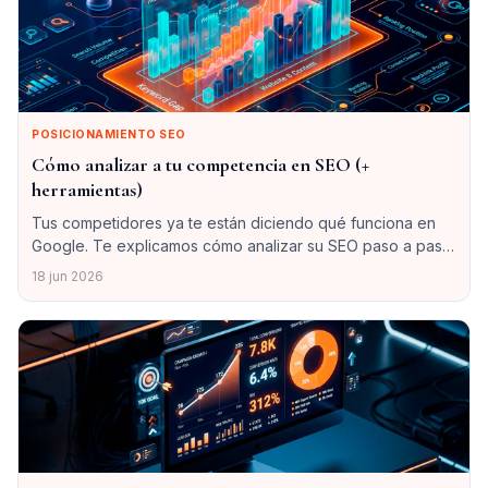
POSICIONAMIENTO SEO
Cómo analizar a tu competencia en SEO (+
herramientas)
Tus competidores ya te están diciendo qué funciona en
Google. Te explicamos cómo analizar su SEO paso a paso
y con qué herramientas para encontrar oportunidades que
18 jun 2026
aprovechar.