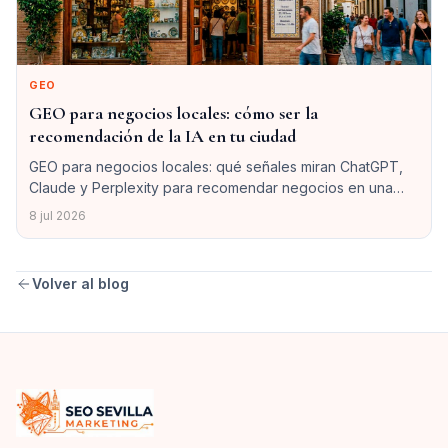
GEO
GEO para negocios locales: cómo ser la
recomendación de la IA en tu ciudad
GEO para negocios locales: qué señales miran ChatGPT,
Claude y Perplexity para recomendar negocios en una
ciudad, blueprint mínimo y cómo encajarlo con tu SEO
8 jul 2026
local.
Volver al blog