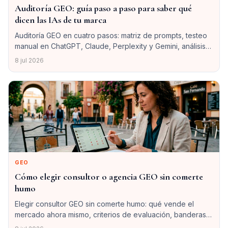
Auditoría GEO: guía paso a paso para saber qué
dicen las IAs de tu marca
Auditoría GEO en cuatro pasos: matriz de prompts, testeo
manual en ChatGPT, Claude, Perplexity y Gemini, análisis
de entidades y mapa de brechas con plan de 90 días.
8 jul 2026
GEO
Cómo elegir consultor o agencia GEO sin comerte
humo
Elegir consultor GEO sin comerte humo: qué vende el
mercado ahora mismo, criterios de evaluación, banderas
rojas y las preguntas incómodas antes de firmar.