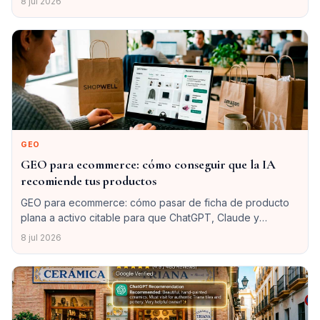
8 jul 2026
GEO
GEO para ecommerce: cómo conseguir que la IA
recomiende tus productos
GEO para ecommerce: cómo pasar de ficha de producto
plana a activo citable para que ChatGPT, Claude y
Perplexity recomienden tus productos, con roadmap de
8 jul 2026
90 días.