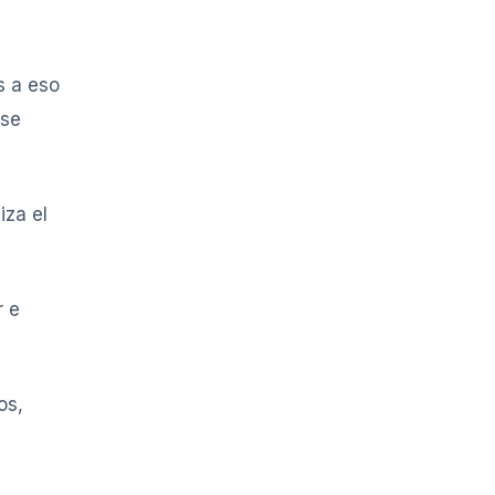
s a eso
ese
iza el
r e
os,