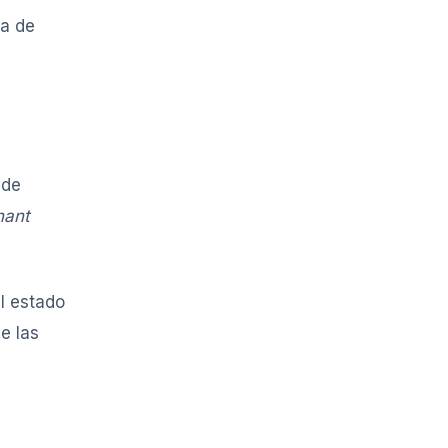
da de
 de
hant
el estado
e las