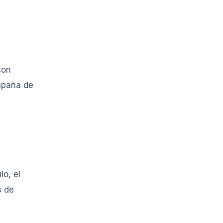
con
ampaña de
o, el
s de