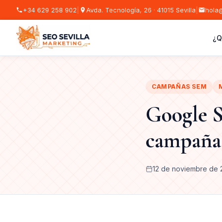
+34 629 258 902
|
Avda. Tecnología, 26 · 41015 Sevilla
|
hola@
¿Q
CAMPAÑAS SEM
Google S
campaña
12 de noviembre de