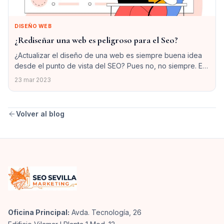
DISEÑO WEB
¿Rediseñar una web es peligroso para el Seo?
¿Actualizar el diseño de una web es siempre buena idea
desde el punto de vista del SEO? Pues no, no siempre. Es
más, los rediseños en muchas ocasiones nos llevan a
23 mar 2023
aparecer en peores posiciones en Google, al menos
durante una buena temporada. Entonces, ¿podemos decir
que es mejor no tocar lo que ya funciona?
Volver al blog
Oficina Principal:
Avda. Tecnología, 26