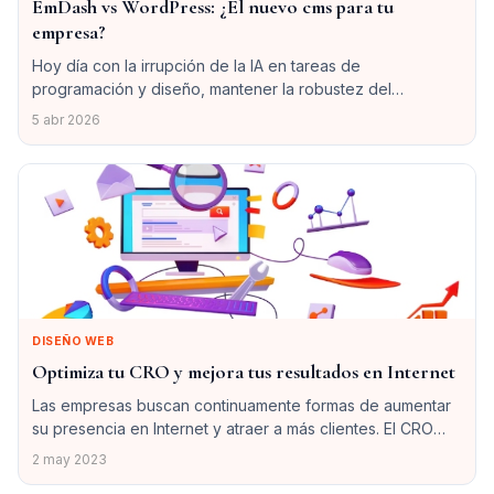
EmDash vs WordPress: ¿El nuevo cms para tu
empresa?
Hoy día con la irrupción de la IA en tareas de
programación y diseño, mantener la robustez del
ecosistema de WordPress o apostar por la agilidad de las
5 abr 2026
nuevas arquitecturas serverless se ha convertido en una
duda más que razonable para los responsables de IT.
DISEÑO WEB
Optimiza tu CRO y mejora tus resultados en Internet
Las empresas buscan continuamente formas de aumentar
su presencia en Internet y atraer a más clientes. El CRO
(Conversion Rate Optimization) es un elemento crítico de
2 may 2023
cualquier estrategia de marketing online, y se centra en