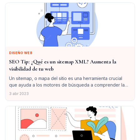
aumentar el porcentaje de visitantes de un sitio web que
realizan una acción determinada, como realizar una
compra o rellenar …
DISEÑO WEB
SEO Tip: ¿Qué es un sitemap XML? Aumenta la
visibilidad de tu web
Un sitemap, o mapa del sitio es una herramienta crucial
que ayuda a los motores de búsqueda a comprender la
estructura de tu sitio web y su contenido. En este post,
3 abr 2023
hablaré de la importancia de los mapas de sitio y de cómo
generar un sitemap XML adecuado para tu sitio web para
que le …